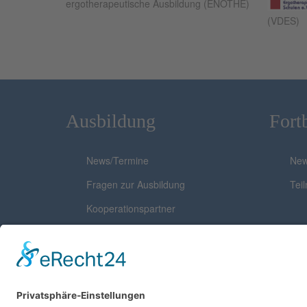
ergotherapeutische Ausbildung (ENOTHE)
(VDES)
Ausbildung
Fort
News/Termine
New
Fragen zur Ausbildung
Tei
Kooperationspartner
Mitgliedschaften
Zertifizierungen
Studium