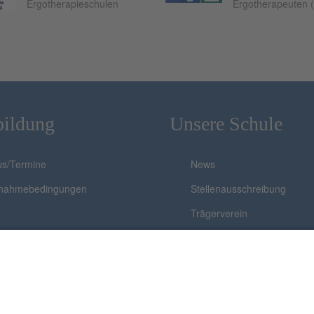
Ergotherapieschulen
Ergotherapeuten 
bildung
Unsere Schule
s/Termine
News
lnahmebedingungen
Stellenausschreibung
Trägerverein
Team
Virtueller Rundgang