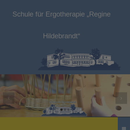
Schule für Ergotherapie „Regine
Hildebrandt“
‹
›