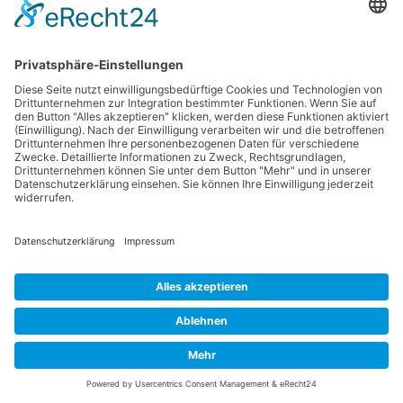
auf diese Datenübertragung. Wenn Google Maps aktiviert ist,
kann Google zum Zwecke der einheitlichen Darstellung der
Schriftarten Google Fonts verwenden. Beim Aufruf von Google
Maps lädt Ihr Browser die benötigten Web Fonts in ihren
Browsercache, um Texte und Schriftarten korrekt anzuzeigen.
Die Nutzung von Google Maps erfolgt im Interesse einer
ansprechenden Darstellung unserer Online-Angebote und an
einer leichten Auffindbarkeit der von uns auf der Website
angegebenen Orte. Dies stellt ein berechtigtes Interesse im
Sinne von Art. 6 Abs. 1 lit. f DSGVO dar. Sofern eine
entsprechende Einwilligung abgefragt wurde, erfolgt die
Verarbeitung ausschließlich auf Grundlage von Art. 6 Abs. 1 lit. a
DSGVO und § 25 Abs. 1 TDDDG, soweit die Einwilligung die
Speicherung von Cookies oder den Zugriff auf Informationen im
Endgerät des Nutzers (z. B. Device-Fingerprinting) im Sinne des
TDDDG umfasst. Die Einwilligung ist jederzeit widerrufbar.
Die Datenübertragung in die USA wird auf die