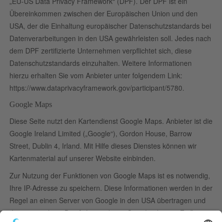
„EU-US Data Privacy Framework“ (DPF). Der DPF ist ein
Übereinkommen zwischen der Europäischen Union und den
USA, der die Einhaltung europäischer Datenschutzstandards bei
Datenverarbeitungen in den USA gewährleisten soll. Jedes nach
dem DPF zertifizierte Unternehmen verpflichtet sich, diese
Datenschutzstandards einzuhalten. Weitere Informationen
hierzu erhalten Sie vom Anbieter unter folgendem Link:
https://www.dataprivacyframework.gov/participant/5780
.
Google Maps
Diese Seite nutzt den Kartendienst Google Maps. Anbieter ist die
Google Ireland Limited („Google“), Gordon House, Barrow
Street, Dublin 4, Irland. Mit Hilfe dieses Dienstes können wir
Kartenmaterial auf unserer Website einbinden.
Zur Nutzung der Funktionen von Google Maps ist es notwendig,
Ihre IP-Adresse zu speichern. Diese Informationen werden in der
Regel an einen Server von Google in den USA übertragen und
dort gespeichert. Der Anbieter dieser Seite hat keinen Einfluss