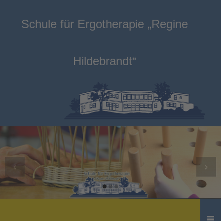
Schule für Ergotherapie „Regine
Hildebrandt“
‹
›