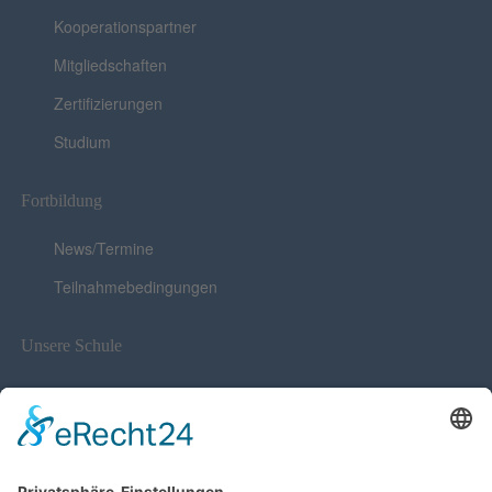
Kooperationspartner
Mitgliedschaften
Zertifizierungen
Studium
Fortbildung
News/Termine
Teilnahmebedingungen
Unsere Schule
News
Stellenausschreibung
Trägerverein