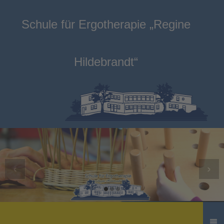
Schule für Ergotherapie „Regine
Hildebrandt“
‹
›