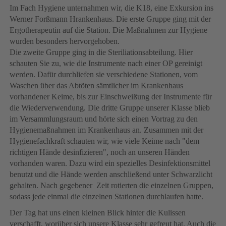
Im Fach Hygiene unternahmen wir, die K18, eine Exkursion ins
Werner Forßmann Hrankenhaus. Die erste Gruppe ging mit der
Ergotherapeutin auf die Station. Die Maßnahmen zur Hygiene
wurden besonders hervorgehoben.
Die zweite Gruppe ging in die Steriliationsabteilung. Hier
schauten Sie zu, wie die Instrumente nach einer OP gereinigt
werden. Dafür durchliefen sie verschiedene Stationen, vom
Waschen über das Abtöten sämtlicher im Krankenhaus
vorhandener Keime, bis zur Einschweißung der Instrumente für
die Wiederverwendung. Die dritte Gruppe unserer Klasse blieb
im Versammlungsraum und hörte sich einen Vortrag zu den
Hygienemaßnahmen im Krankenhaus an. Zusammen mit der
Hygienefachkraft schauten wir, wie viele Keime nach "dem
richtigen Hände desinfizieren", noch an unseren Händen
vorhanden waren. Dazu wird ein spezielles Desinfektionsmittel
benutzt und die Hände werden anschließend unter Schwarzlicht
gehalten. Nach gegebener Zeit rotierten die einzelnen Gruppen,
sodass jede einmal die einzelnen Stationen durchlaufen hatte.
Der Tag hat uns einen kleinen Blick hinter die Kulissen
verschafft, worüber sich unsere Klasse sehr gefreut hat. Auch die