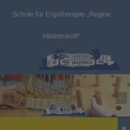
Schule für Ergotherapie „Regine
Hildebrandt“
‹
›